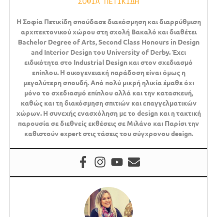
ΣΟΦΙΑ ΠΕΤΙΚΙΔΗ
Η Σοφία Πετικίδη σπούδασε διακόσμηση και διαρρύθμιση
αρχιτεκτονικού χώρου στη σχολή Βακαλό και διαθέτει
B
achelor
Degree
of
Arts,
Second
C
lass
H
onours
in
Design
and
Interior
Design του
University
of
Derby. Έχει
ειδικότητα στο
Industrial
Design και στον σχεδιασμό
επίπλου.
Η οικογενειακή παράδοση είναι όμως η
μεγαλύτερη σπουδή. Από πολύ μικρή ηλικία έμαθε όχι
μόνο το σχεδιασμό επίπλου αλλά και την κατασκευή,
καθώς και τη διακόσμηση σπιτιών και επαγγελματικών
χώρων. Η συνεχής ενασχόληση με το
design και η τακτική
παρουσία σε διεθνείς εκθέσεις σε Μιλάνο και Παρίσι την
καθιστούν expert στις τάσεις του σύγχρονου
design.