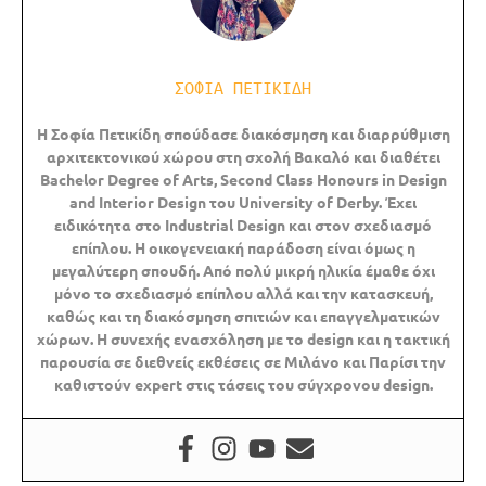
ΣΟΦΙΑ ΠΕΤΙΚΙΔΗ
Η Σοφία Πετικίδη σπούδασε διακόσμηση και διαρρύθμιση
αρχιτεκτονικού χώρου στη σχολή Βακαλό και διαθέτει
B
achelor
Degree
of
Arts,
Second
C
lass
H
onours
in
Design
and
Interior
Design του
University
of
Derby. Έχει
ειδικότητα στο
Industrial
Design και στον σχεδιασμό
επίπλου.
Η οικογενειακή παράδοση είναι όμως η
μεγαλύτερη σπουδή. Από πολύ μικρή ηλικία έμαθε όχι
μόνο το σχεδιασμό επίπλου αλλά και την κατασκευή,
καθώς και τη διακόσμηση σπιτιών και επαγγελματικών
χώρων. Η συνεχής ενασχόληση με το
design και η τακτική
παρουσία σε διεθνείς εκθέσεις σε Μιλάνο και Παρίσι την
καθιστούν expert στις τάσεις του σύγχρονου
design.