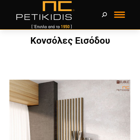
Κονσόλες Εισόδου
You are here: