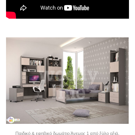
Παιδικό & εφηβικό δωμάτιο Άνεμος 1 από ξύλο οξιά.