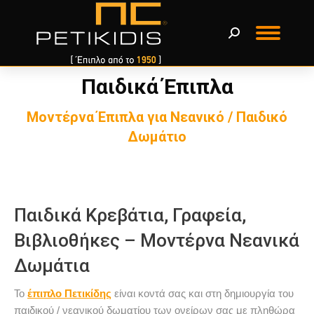
Παιδικά Έπιπλα
You are here:
Μοντέρνα Έπιπλα για Νεανικό / Παιδικό
Δωμάτιο
Παιδικά Κρεβάτια, Γραφεία,
Βιβλιοθήκες – Μοντέρνα Νεανικά
Δωμάτια
Το
έπιπλο Πετικίδης
είναι κοντά σας και στη δημιουργία του
παιδικού / νεανικού δωματίου των ονείρων σας με πληθώρα