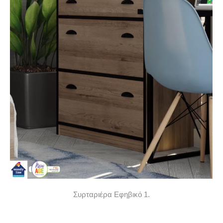
Συρταριέρα Εφηβικό 1.