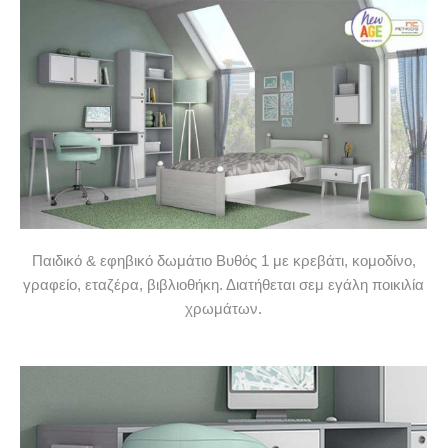
Παιδικό & εφηβικό δωμάτιο Βυθός 1 με κρεβάτι, κομοδίνο,
γραφείο, εταζέρα, βιβλιοθήκη. Διατήθεται σεμ εγάλη ποικιλία
χρωμάτων.