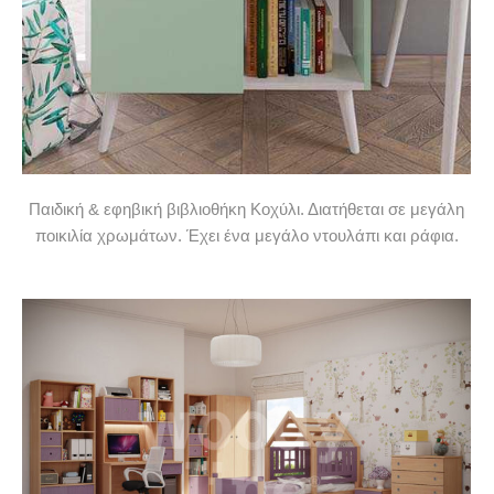
Παιδική & εφηβική βιβλιοθήκη Κοχύλι. Διατήθεται σε μεγάλη
ποικιλία χρωμάτων. Έχει ένα μεγάλο ντουλάπι και ράφια.