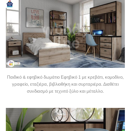
Παιδικό & εφηβικό δωμάτιο Εφηβικό 1 με κρεβάτι, κομοδίνο,
γραφείο, εταζιέρα, βιβλιοθήκη και συρταριέρα. Διαθέτει
συνδιασμό με τεχνιτό ξύλο και μέταλλο.