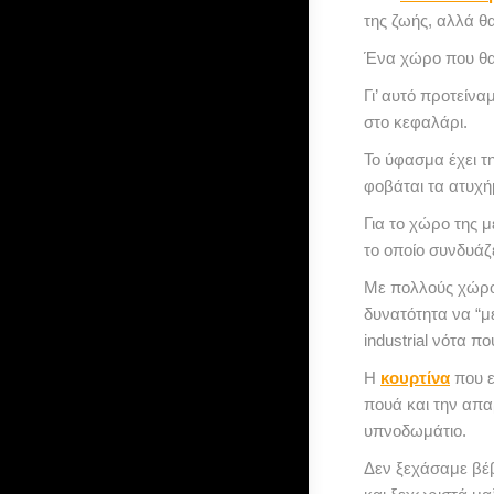
της ζωής, αλλά θα
Ένα χώρο που θα 
Γι’ αυτό προτείν
στο κεφαλάρι.
Το ύφασμα έχει τη
φοβάται τα ατυχή
Για το χώρο της 
το οποίο συνδυάζ
Με πολλούς χώρο
δυνατότητα να “με
industrial νότα π
Η
κουρτίνα
που ε
πουά και την απα
υπνοδωμάτιο.
Δεν ξεχάσαμε βέβ