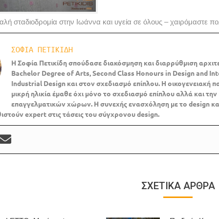
αλή σταδιοδρομία στην Ιωάννα και υγεία σε όλους – χαιρόμαστε π
ΣΟΦΙΑ ΠΕΤΙΚΙΔΗ
Η Σοφία Πετικίδη σπούδασε διακόσμηση και διαρρύθμιση αρχιτ
B
achelor
Degree
of
Arts,
Second
C
lass
H
onours
in
Design
and
In
Industrial
Design και στον σχεδιασμό επίπλου.
Η οικογενειακή π
μικρή ηλικία έμαθε όχι μόνο το σχεδιασμό επίπλου αλλά και την
επαγγελματικών χώρων. Η συνεχής ενασχόληση με το
design κα
θιστούν expert στις τάσεις του σύγχρονου
design.
ΣΧΕΤΙΚΑ ΑΡΘΡΑ