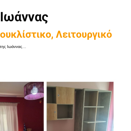
 Ιωάννας
ουκλίστικο, Λειτουργικό
 της Ιωάννας…