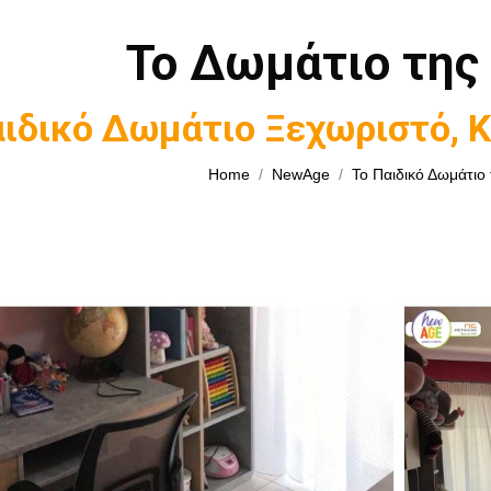
Το Δωμάτιο της
You are here:
ιδικό Δωμάτιο Ξεχωριστό, Κ
Home
NewAge
Το Παιδικό Δωμάτιο