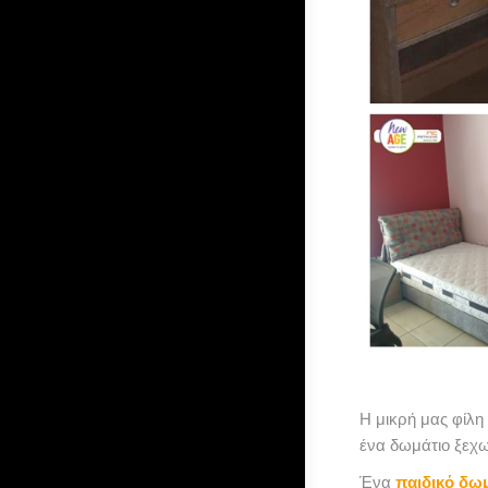
Η μικρή μας φίλη
ένα δωμάτιο ξεχωρ
Ένα
παιδικό δω