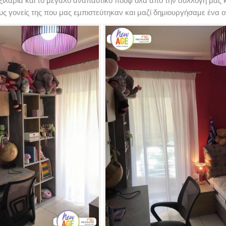
ξιλάρια και το μεγάλο αναπαυτικό πουφ όλα από την συλλογή μας και
υς γονείς της που μας εμπιστεύτηκαν και μαζί δημιουργήσαμε ένα ο