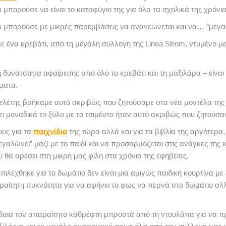
 μπορούσε να είναι το καταφύγιο της για όλα τα σχολικά της χρόνια
μπορούσε με μικρές παρεμβάσεις να ανανεώνεται και να… “μεγαλώ
αμε ένα κρεβάτι, από τη μεγάλη συλλογή της Linea Strom, ντυμένο 
 δυνατότητα αφαίρεσης από όλο το κρεβάτι και τη μαξιλάρα – είναι
ματα.
μελέτης βρήκαμε αυτό ακριβώς που ζητούσαμε στα νέα μοντέλα τη
ει μοναδικά το ξύλο με το τσιμέντο ήταν αυτό ακριβώς που ζητούσα
υς για τα
παιχνίδια
της τώρα αλλά και για τα βιβλία της αργότερα,
γαλώνει” μαζί με το παιδί και να προσαρμόζεται στις ανάγκες της κά
ου θα αρέσει στη μικρή μας φίλη στα χρόνια της εφηβείας.
πιλέχθηκε για το δωμάτιο δεν είναι μια αμιγώς παιδική κουρτίνα με
ραίτητη πυκνότητα για να αφήνει το φως να περνά στο δωμάτιο αλλά
αια τον απαραίτητο καθρέφτη μπροστά από τη ντουλάπα για να πρ