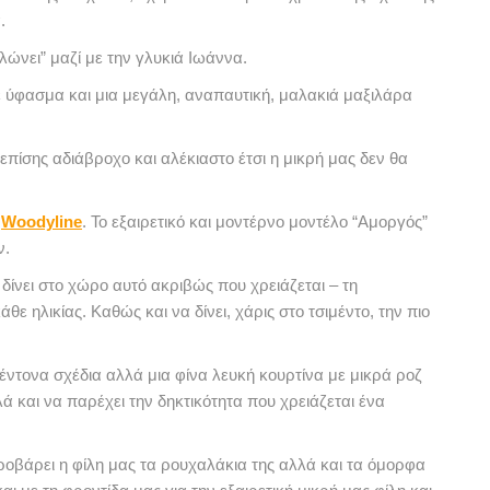
.
νει” μαζί με την γλυκιά Ιωάννα.
με ύφασμα και μια μεγάλη, αναπαυτική, μαλακιά μαξιλάρα
 επίσης αδιάβροχο και αλέκιαστο έτσι η μικρή μας δεν θα
ς
Woodyline
. Το εξαιρετικό και μοντέρνο μοντέλο “Αμοργός”
ν.
 δίνει στο χώρο αυτό ακριβώς που χρειάζεται – τη
θε ηλικίας. Καθώς και να δίνει, χάρις στο τσιμέντο, την πιο
 έντονα σχέδια αλλά μια φίνα λευκή κουρτίνα με μικρά ροζ
 και να παρέχει την δηκτικότητα που χρειάζεται ένα
οβάρει η φίλη μας τα ρουχαλάκια της αλλά και τα όμορφα